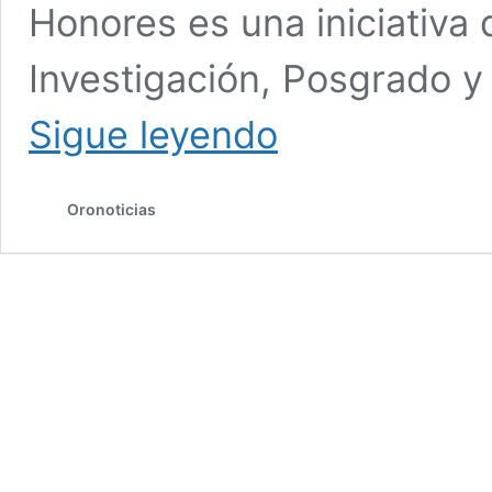
Honores es una iniciativa 
Investigación, Posgrado 
UDLAP
Sigue leyendo
realiza
Segundo
Congreso
Oronoticias
del
Programa
de
Honores