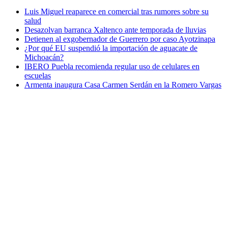
Luis Miguel reaparece en comercial tras rumores sobre su
salud
Desazolvan barranca Xaltenco ante temporada de lluvias
Detienen al exgobernador de Guerrero por caso Ayotzinapa
¿Por qué EU suspendió la importación de aguacate de
Michoacán?
IBERO Puebla recomienda regular uso de celulares en
escuelas
Armenta inaugura Casa Carmen Serdán en la Romero Vargas