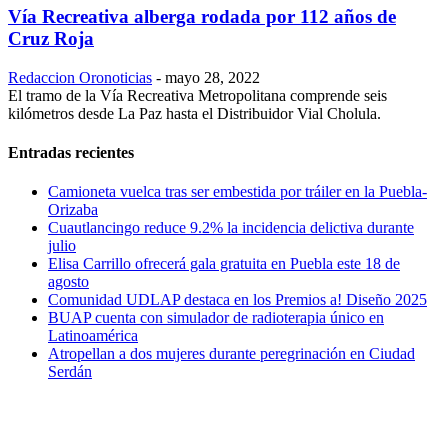
Vía Recreativa alberga rodada por 112 años de
Cruz Roja
Redaccion Oronoticias
-
mayo 28, 2022
El tramo de la Vía Recreativa Metropolitana comprende seis
kilómetros desde La Paz hasta el Distribuidor Vial Cholula.
Entradas recientes
Camioneta vuelca tras ser embestida por tráiler en la Puebla-
Orizaba
Cuautlancingo reduce 9.2% la incidencia delictiva durante
julio
Elisa Carrillo ofrecerá gala gratuita en Puebla este 18 de
agosto
Comunidad UDLAP destaca en los Premios a! Diseño 2025
BUAP cuenta con simulador de radioterapia único en
Latinoamérica
Atropellan a dos mujeres durante peregrinación en Ciudad
Serdán