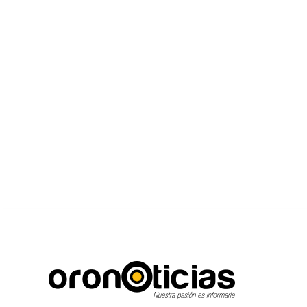
C
Escuchanos en viv
viernes, agosto 7, 2026
15.6
Puebla City