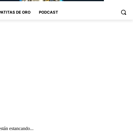
PATITAS DE ORO
PODCAST
están estancando...