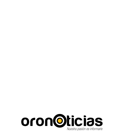
C
Escuchanos en viv
viernes, agosto 7, 2026
21.7
Puebla City