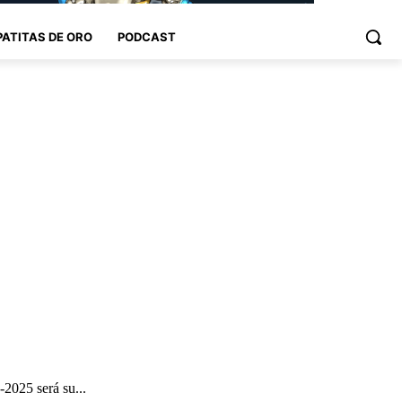
PATITAS DE ORO
PODCAST
2025 será su...