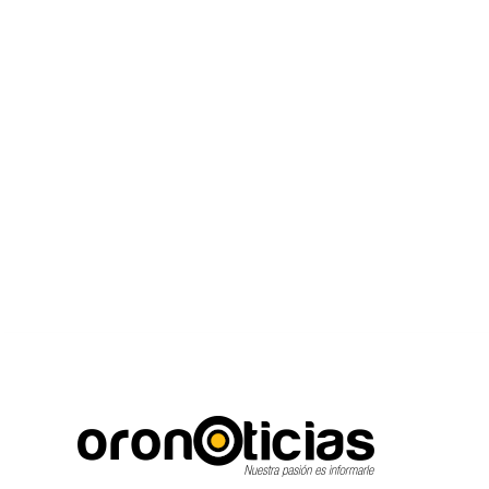
C
Escuchanos en viv
viernes, agosto 7, 2026
21.7
Puebla City