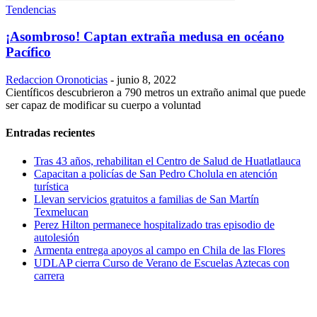
Tendencias
¡Asombroso! Captan extraña medusa en océano
Pacífico
Redaccion Oronoticias
-
junio 8, 2022
Científicos descubrieron a 790 metros un extraño animal que puede
ser capaz de modificar su cuerpo a voluntad
Entradas recientes
Tras 43 años, rehabilitan el Centro de Salud de Huatlatlauca
Capacitan a policías de San Pedro Cholula en atención
turística
Llevan servicios gratuitos a familias de San Martín
Texmelucan
Perez Hilton permanece hospitalizado tras episodio de
autolesión
Armenta entrega apoyos al campo en Chila de las Flores
UDLAP cierra Curso de Verano de Escuelas Aztecas con
carrera