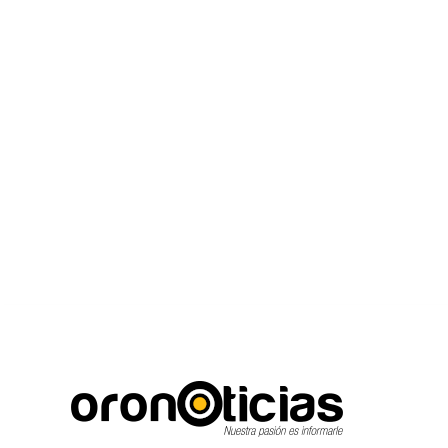
C
Escuchanos en viv
viernes, agosto 7, 2026
17.8
Puebla City