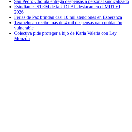
San Pedro Cholula entrega despensas a personal sindicalizado
Estudiantes STEM de la UDLAP destacan en el MUTVI
2026
Ferias de Paz brindan casi 10 mil atenciones en Esperanza
Texmelucan recibe más de 4 mil despensas para población
vulnerable
Colectiva pide proteger a hijo de Karla Valeria con Ley
Monzón