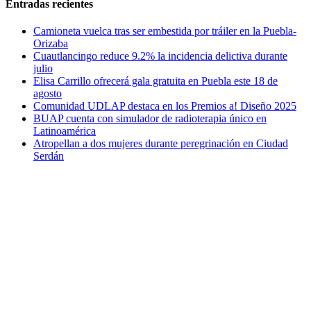
Entradas recientes
Camioneta vuelca tras ser embestida por tráiler en la Puebla-
Orizaba
Cuautlancingo reduce 9.2% la incidencia delictiva durante
julio
Elisa Carrillo ofrecerá gala gratuita en Puebla este 18 de
agosto
Comunidad UDLAP destaca en los Premios a! Diseño 2025
BUAP cuenta con simulador de radioterapia único en
Latinoamérica
Atropellan a dos mujeres durante peregrinación en Ciudad
Serdán