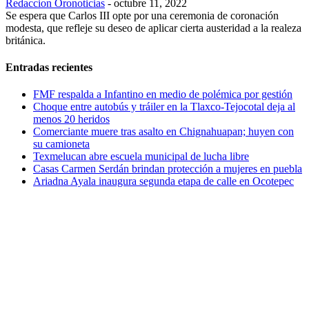
Redaccion Oronoticias
-
octubre 11, 2022
Se espera que Carlos III opte por una ceremonia de coronación
modesta, que refleje su deseo de aplicar cierta austeridad a la realeza
británica.
Entradas recientes
FMF respalda a Infantino en medio de polémica por gestión
Choque entre autobús y tráiler en la Tlaxco-Tejocotal deja al
menos 20 heridos
Comerciante muere tras asalto en Chignahuapan; huyen con
su camioneta
Texmelucan abre escuela municipal de lucha libre
Casas Carmen Serdán brindan protección a mujeres en puebla
Ariadna Ayala inaugura segunda etapa de calle en Ocotepec