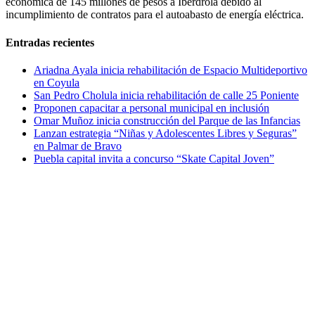
económica de 145 millones de pesos a Iberdrola debido al
incumplimiento de contratos para el autoabasto de energía eléctrica.
Entradas recientes
Ariadna Ayala inicia rehabilitación de Espacio Multideportivo
en Coyula
San Pedro Cholula inicia rehabilitación de calle 25 Poniente
Proponen capacitar a personal municipal en inclusión
Omar Muñoz inicia construcción del Parque de las Infancias
Lanzan estrategia “Niñas y Adolescentes Libres y Seguras”
en Palmar de Bravo
Puebla capital invita a concurso “Skate Capital Joven”