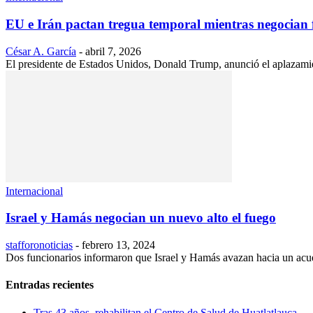
EU e Irán pactan tregua temporal mientras negocian fi
César A. García
-
abril 7, 2026
El presidente de Estados Unidos, Donald Trump, anunció el aplazamien
Internacional
Israel y Hamás negocian un nuevo alto el fuego
stafforonoticias
-
febrero 13, 2024
Dos funcionarios informaron que Israel y Hamás avazan hacia un acuerdo
Entradas recientes
Tras 43 años, rehabilitan el Centro de Salud de Huatlatlauca