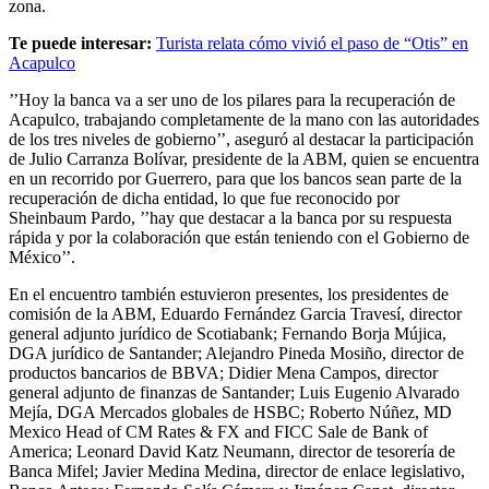
zona.
Te puede interesar:
Turista relata cómo vivió el paso de “Otis” en
Acapulco
’’Hoy la banca va a ser uno de los pilares para la recuperación de
Acapulco, trabajando completamente de la mano con las autoridades
de los tres niveles de gobierno’’, aseguró al destacar la participación
de Julio Carranza Bolívar, presidente de la ABM, quien se encuentra
en un recorrido por Guerrero, para que los bancos sean parte de la
recuperación de dicha entidad, lo que fue reconocido por
Sheinbaum Pardo, ’’hay que destacar a la banca por su respuesta
rápida y por la colaboración que están teniendo con el Gobierno de
México’’.
En el encuentro también estuvieron presentes, los presidentes de
comisión de la ABM, Eduardo Fernández Garcia Travesí, director
general adjunto jurídico de Scotiabank; Fernando Borja Mújica,
DGA jurídico de Santander; Alejandro Pineda Mosiño, director de
productos bancarios de BBVA; Didier Mena Campos, director
general adjunto de finanzas de Santander; Luis Eugenio Alvarado
Mejía, DGA Mercados globales de HSBC; Roberto Núñez, MD
Mexico Head of CM Rates & FX and FICC Sale de Bank of
America; Leonard David Katz Neumann, director de tesorería de
Banca Mifel; Javier Medina Medina, director de enlace legislativo,