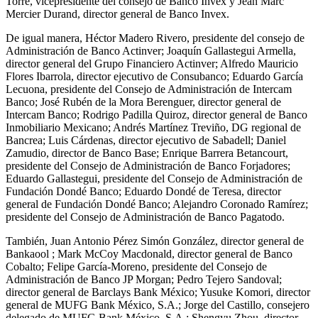
Torre, vicepresidente del consejo de Banco Invex y Jean Marc
Mercier Durand, director general de Banco Invex.
De igual manera, Héctor Madero Rivero, presidente del consejo de
Administración de Banco Actinver; Joaquín Gallastegui Armella,
director general del Grupo Financiero Actinver; Alfredo Mauricio
Flores Ibarrola, director ejecutivo de Consubanco; Eduardo García
Lecuona, presidente del Consejo de Administración de Intercam
Banco; José Rubén de la Mora Berenguer, director general de
Intercam Banco; Rodrigo Padilla Quiroz, director general de Banco
Inmobiliario Mexicano; Andrés Martínez Treviño, DG regional de
Bancrea; Luis Cárdenas, director ejecutivo de Sabadell; Daniel
Zamudio, director de Banco Base; Enrique Barrera Betancourt,
presidente del Consejo de Administración de Banco Forjadores;
Eduardo Gallastegui, presidente del Consejo de Administración de
Fundación Dondé Banco; Eduardo Dondé de Teresa, director
general de Fundación Dondé Banco; Alejandro Coronado Ramírez;
presidente del Consejo de Administración de Banco Pagatodo.
También, Juan Antonio Pérez Simón González, director general de
Bankaool ; Mark McCoy Macdonald, director general de Banco
Cobalto; Felipe García-Moreno, presidente del Consejo de
Administración de Banco JP Morgan; Pedro Tejero Sandoval;
director general de Barclays Bank México; Yusuke Komori, director
general de MUFG Bank México, S.A.; Jorge del Castillo, consejero
delegado de MUFG Bank México, S.A.; Shengyu Zhou, director