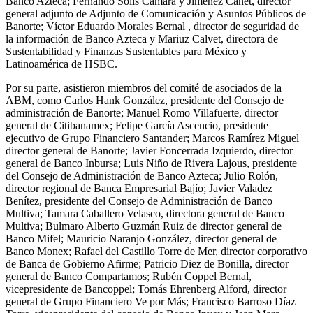
Banco Azteca; Fernando Solís Cámara y Jiménez Canet, director
general adjunto de Adjunto de Comunicación y Asuntos Públicos de
Banorte; Víctor Eduardo Morales Bernal , director de seguridad de
la información de Banco Azteca y Mariuz Calvet, directora de
Sustentabilidad y Finanzas Sustentables para México y
Latinoamérica de HSBC.
Por su parte, asistieron miembros del comité de asociados de la
ABM, como Carlos Hank González, presidente del Consejo de
administración de Banorte; Manuel Romo Villafuerte, director
general de Citibanamex; Felipe García Ascencio, presidente
ejecutivo de Grupo Financiero Santander; Marcos Ramírez Miguel
director general de Banorte; Javier Foncerrada Izquierdo, director
general de Banco Inbursa; Luis Niño de Rivera Lajous, presidente
del Consejo de Administración de Banco Azteca; Julio Rolón,
director regional de Banca Empresarial Bajío; Javier Valadez
Benítez, presidente del Consejo de Administración de Banco
Multiva; Tamara Caballero Velasco, directora general de Banco
Multiva; Bulmaro Alberto Guzmán Ruiz de director general de
Banco Mifel; Mauricio Naranjo González, director general de
Banco Monex; Rafael del Castillo Torre de Mer, director corporativo
de Banca de Gobierno Afirme; Patricio Diez de Bonilla, director
general de Banco Compartamos; Rubén Coppel Bernal,
vicepresidente de Bancoppel; Tomás Ehrenberg Alford, director
general de Grupo Financiero Ve por Más; Francisco Barroso Díaz