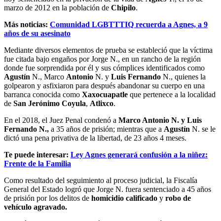
marzo de 2012 en la población de
Chipilo
.
Más noticias:
Comunidad LGBTTTIQ recuerda a Agnes, a 9
años de su asesinato
Mediante diversos elementos de prueba se estableció que la víctima
fue citada bajo engaños por Jorge N., en un rancho de la región
donde fue sorprendida por él y sus cómplices identificados como
Agustín
N., Marco
Antonio
N. y
Luis Fernando
N., quienes la
golpearon y asfixiaron para después abandonar su cuerpo en una
barranca conocida como
Xaxocuapatle
que pertenece a la localidad
de
San Jerónimo Coyula
,
Atlixco
.
En el 2018, el Juez Penal condenó a
Marco Antonio N. y Luis
Fernando N.,
a 35 años de prisión; mientras que a
Agustín
N. se le
dictó una pena privativa de la libertad, de 23 años 4 meses.
Te puede interesar:
Ley Agnes generará confusión a la niñez:
Frente de la Familia
Como resultado del seguimiento al proceso judicial, la Fiscalía
General del Estado logró que Jorge N. fuera sentenciado a 45 años
de prisión por los delitos de
homicidio calificado
y
robo de
vehículo agravado.