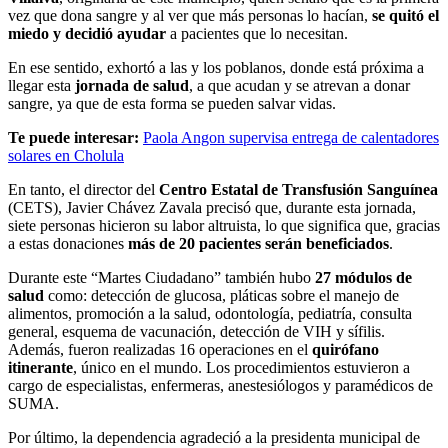
vez que dona sangre y al ver que más personas lo hacían,
se quitó el
miedo y decidió ayudar
a pacientes que lo necesitan.
En ese sentido, exhortó a las y los poblanos, donde está próxima a
llegar esta
jornada de salud
, a que acudan y se atrevan a donar
sangre, ya que de esta forma se pueden salvar vidas.
Te puede interesar:
Paola Angon supervisa entrega de calentadores
solares en Cholula
En tanto, el director del
Centro Estatal de Transfusión Sanguínea
(CETS), Javier Chávez Zavala precisó que, durante esta jornada,
siete personas hicieron su labor altruista, lo que significa que, gracias
a estas donaciones
más de 20 pacientes serán beneficiados
.
Durante este “Martes Ciudadano” también hubo
27 módulos de
salud
como: detección de glucosa, pláticas sobre el manejo de
alimentos, promoción a la salud, odontología, pediatría, consulta
general, esquema de vacunación, detección de VIH y sífilis.
Además, fueron realizadas 16 operaciones en el
quirófano
itinerante
, único en el mundo. Los procedimientos estuvieron a
cargo de especialistas, enfermeras, anestesiólogos y paramédicos de
SUMA.
Por último, la dependencia agradeció a la presidenta municipal de