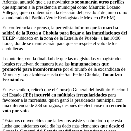
Además, anunció que a su movimient
o se sumarán otros perfiles
que aspiraron a la presidencia municipal como Mauricio Lozano
Villegas, quien contendió en la elección del pasado 2 de junio como
abanderado del Partido Verde Ecologista de México (PVEM).
En conferencia de prensa, la perredista informó que
la marcha
saldrá de la Recta a Cholula para llegar a las inmediaciones del
TEEP
–ubicado en la zona de la Estrella de Puebla– a las 10:00
horas, donde se manifestarán para que se respete el voto de los
cholultecas.
Lo anterior, con la finalidad de que las magistradas y magistrados
locales resuelvan de manera justa las
impugnaciones que
promovió para inconformarse
por el triunfo de la excandidata de
Morena y hoy alcaldesa electa de San Pedro Cholula,
Tonantzin
Fernández
.
En ese sentido, reiteró que el Consejo General del Instituto Electoral
del Estado (IEE)
incurrió en múltiples irregularidades
para
favorecer a la morenista, quien ganó la presidencia municipal con
una diferencia de 284 sufragios, después de efectuarse un
recuento
voto por voto
.
“Estamos convencidos que la ley nos asiste y sobre todo que esta
lucha que iniciamos cada día ha dado más elementos
que desde el