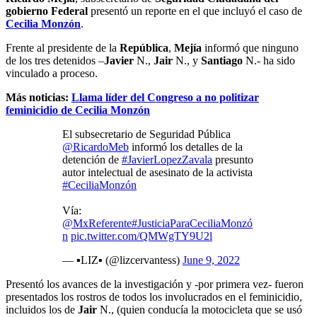
gobierno Federal
presentó un reporte en el que incluyó el caso de
Cecilia Monzón
.
Frente al presidente de la
República
,
Mejía
informó que ninguno
de los tres detenidos –
Javier
N.,
Jair
N., y
Santiago
N.- ha sido
vinculado a proceso.
Más noticias:
Llama líder del Congreso a no politizar
feminicidio de Cecilia Monzón
El subsecretario de Seguridad Pública
@RicardoMeb
informó los detalles de la
detención de
#JavierLopezZavala
presunto
autor intelectual de asesinato de la activista
#CeciliaMonzón
Vía:
@MxReferente
#JusticiaParaCeciliaMonzó
n
pic.twitter.com/QMWgTY9U2l
— ▪︎LIZ▪︎ (@lizcervantess)
June 9, 2022
Presentó los avances de la investigación y -por primera vez- fueron
presentados los rostros de todos los involucrados en el feminicidio,
incluidos los de
Jair
N., (quien conducía la motocicleta que se usó