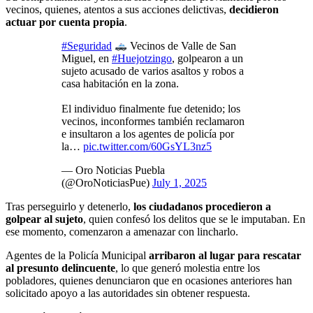
vecinos, quienes, atentos a sus acciones delictivas,
decidieron
actuar por cuenta propia
.
#Seguridad
Vecinos de Valle de San
Miguel, en
#Huejotzingo
, golpearon a un
sujeto acusado de varios asaltos y robos a
casa habitación en la zona.
El individuo finalmente fue detenido; los
vecinos, inconformes también reclamaron
e insultaron a los agentes de policía por
la…
pic.twitter.com/60GsYL3nz5
— Oro Noticias Puebla
(@OroNoticiasPue)
July 1, 2025
Tras perseguirlo y detenerlo,
los ciudadanos procedieron a
golpear al sujeto
, quien confesó los delitos que se le imputaban. En
ese momento, comenzaron a amenazar con lincharlo.
Agentes de la Policía Municipal
arribaron al lugar para rescatar
al presunto delincuente
, lo que generó molestia entre los
pobladores, quienes denunciaron que en ocasiones anteriores han
solicitado apoyo a las autoridades sin obtener respuesta.