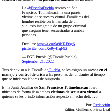
La
@FiscaliaPuebla
rescató en San
Francisco Totimehuacán a una pareja
víctima de secuestro virtual. Familiares del
hombre recibieron la llamada de un
supuesto integrante de un grupo criminal
que aseguró tener secuestradas a ambas
personas.
Detalles:
https://t.co/Sa9KRFfsg6
pic.twitter.com/Xe9y41qF92
— FGE Puebla (@FiscaliaPuebla)
September 21, 2022
Tras dar aviso a la Fiscalía de
Puebla
, se les asignó un
asesor en el
manejo y control de crisis
a las personas denunciantes al tiempo
que se iniciaron labores de búsqueda.
En la Junta Auxiliar de
San Francisco Totimehuacán
fueron
ubicadas de forma ilesa ambas
víctimas de secuestro virtual
a
quienes se les brindó información respecto al hecho delictivo.
Por:
Redacción
Editor: Guillermo Pérez Leal