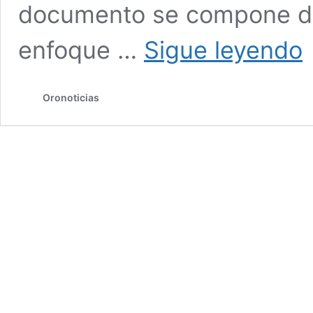
documento se compone de 
Re
enfoque …
Sigue leyendo
d
la
U
Oronoticias
pr
in
an
y
Pl
Es