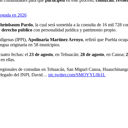
 las comunidades para que
participen
en este proceso,
conozcan
,
revise
 nogada en 2026
Sheinbaum Pardo
, la cual será sometida a la consulta de 16 mil 728 
e derecho público
con personalidad jurídica y patrimonio propio.
ndígenas (IPPI),
Apolinaria Martínez Arroyo
, refirió que Puebla ocup
engua originaria en 58 municipios.
cuatro fechas: el
23 de agosto
, en Tehuacán;
28 de agosto
, en Canoa;
2
en ellas.
s regionales de consultas en Tehuacán, San Miguel Canoa, Huauchinango
delegado del INPI, David…
pic.twitter.com/SMOYYL0b1L