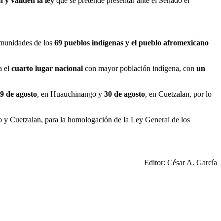
n y validen la ley
que se pretende presentar ante el Senado el
comunidades de los
69 pueblos indígenas
y el pueblo afromexicano
a el
cuarto lugar nacional
con mayor población indígena, con
un
9 de agosto
, en Huauchinango y
30 de agosto
, en Cuetzalan, por lo
 y Cuetzalan, para la homologación de la Ley General de los
Editor: César A. García