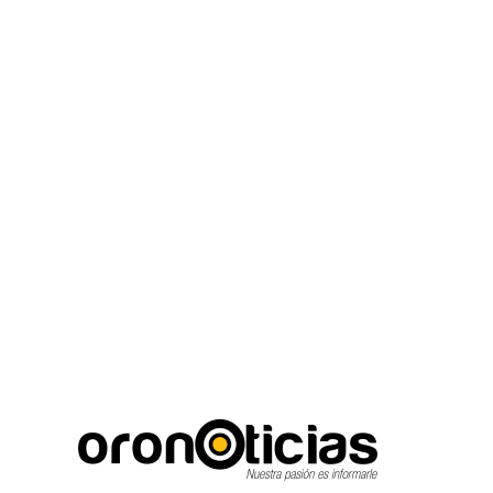
C
Escuchanos en viv
domingo, agosto 9, 2026
17.3
Puebla City