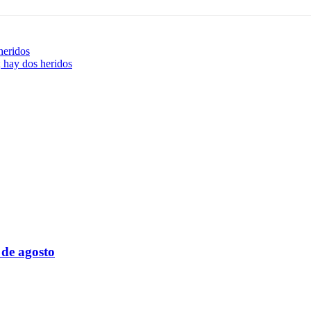
heridos
; hay dos heridos
 de agosto