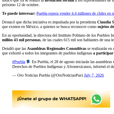
Indicó que ya se realizó la
invitación formal
a los representantes de
próximo 12 de octubre.
Te puede interesar:
Puebla espera vender 4.4 millones de chiles en
Destacó que dicha iniciativa es impulsada por la presidenta
Claudia 
que existen en México, a quienes se busca reconocer como
sujetos d
En su oportunidad, la directora del Instituto Poblano de los Pueblos I
millón 43 mil personas
, de las cuales 615 mil son hablantes de una l
Detalló que las
Asambleas Regionales Consultivas
se realizarán en 
que exhortó a todos los integrantes de pueblos indígenas
a participar
#Puebla
En Puebla, el 28 de agosto iniciarán las asamblea
Derechos de Pueblos Indígenas y Afromexicanos, informó el 
— Oro Noticias Puebla (@OroNoticiasPue)
July 7, 2026