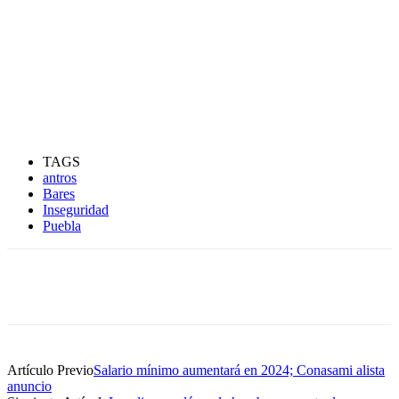
TAGS
antros
Bares
Inseguridad
Puebla
Artículo Previo
Salario mínimo aumentará en 2024; Conasami alista
anuncio