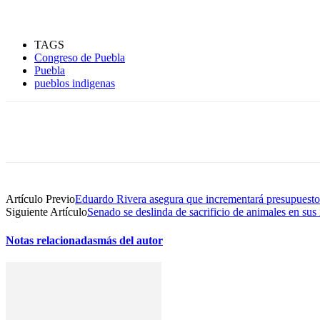
TAGS
Congreso de Puebla
Puebla
pueblos indigenas
Compartir
Artículo Previo
Eduardo Rivera asegura que incrementará presupuest
Siguiente Artículo
Senado se deslinda de sacrificio de animales en sus 
Notas relacionadas
más del autor