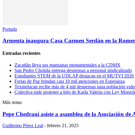
Portada
Armenta inaugura Casa Carmen Serdán en la Romer
Entradas recientes
Zacatlán lleva sus manzanas monumentales a la CDMX
San Pedro Cholula entrega despensas a personal sindicalizado
Estudiantes STEM de la UDLAP destacan en el MUTVI 2026
Ferias de Paz brindan casi 10 mil atenciones en Esperanza
Texmelucan recibe más de 4 mil despensas para población vuln
Colectiva pide proteger a hijo de Karla Valeria con Ley Monzó
Más notas
Pepe Chedraui asiste a asamblea de la Asociación de
Guillermo Pérez Leal
-
febrero 21, 2025