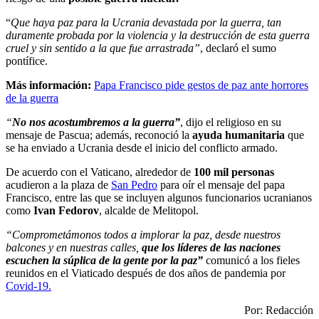
“
Que haya paz para la Ucrania devastada por la guerra, tan
duramente probada por la violencia y la destrucción de esta guerra
cruel y sin sentido a la que fue arrastrada”
, declaró el sumo
pontífice.
Más información:
Papa Francisco pide gestos de paz ante horrores
de la guerra
“
No nos acostumbremos a la guerra”
, dijo el religioso en su
mensaje de Pascua; además, reconoció la
ayuda humanitaria
que
se ha enviado a Ucrania desde el inicio del conflicto armado.
De acuerdo con el Vaticano, alrededor de
100 mil personas
acudieron a la plaza de
San Pedro
para oír el mensaje del papa
Francisco, entre las que se incluyen algunos funcionarios ucranianos
como
Ivan Fedorov
, alcalde de Melitopol.
“Comprometámonos todos a implorar la paz, desde nuestros
balcones y en nuestras calles,
que los líderes de las naciones
escuchen la súplica de la gente por la paz”
comunicó a los fieles
reunidos en el Viaticado después de dos años de pandemia por
Covid-19.
Por: Redacción