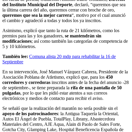
del Instituto Municipal del Deporte
, declaró, “queremos que sea
la última carrera del año, queremos cerrar con broche de oro,
queremos que sea la mejor carrera
“, motivo por el cual anunció
el cambio y agradeció a todas y todos los ya inscritos.
Asimismo, explicó que tanto la ruta de 21 kilómetros, como los
premios para las y los ganadores,
se mantendrán sin
modificaciones
; así como también las categorías de competencia de
5 y 10 kilómetros.
También lee:
Comuna alista 20 mdp para rehabilitar la 16 de
Septiembre
En su intervención, José Manuel Vázquez Cabrera, Presidente de la
Asociación Poblana de Atletismo, explicó que, para los
450
corredores y corredoras
inscritos antes de la fecha del anuncio -28
de septiembre-, se tiene preparada la
rifa de una pantalla de 50
pulgadas
, por lo que les pidió estar atentos a sus correos
electrónicos y medios de contacto para recibir el aviso.
Se señaló que la realización del maratón no sería posible sin el
apoyo de los patrocinadores
: la Antigua Taquería la Oriental,
Autos El Ángel de Puebla, TotalPlay, Librany, Abastecedora
Materiales del Centro, AJE Aqua, Alain di Paolo de Sales Forte,
Gotcha City, Glamping Lake, Hospital Beneficencia Española de