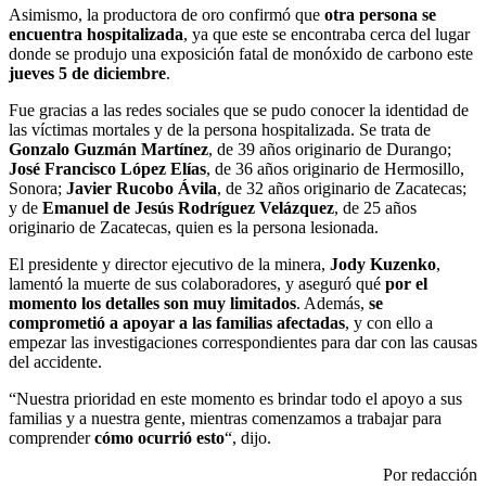
Asimismo, la productora de oro confirmó que
otra persona se
encuentra hospitalizada
, ya que este se encontraba cerca del lugar
donde se produjo una exposición fatal de monóxido de carbono este
jueves 5 de diciembre
.
Fue gracias a las redes sociales que se pudo conocer la identidad de
las víctimas mortales y de la persona hospitalizada. Se trata de
Gonzalo Guzmán Martínez
, de 39 años originario de Durango;
José Francisco López Elías
, de 36 años originario de Hermosillo,
Sonora;
Javier Rucobo Ávila
, de 32 años originario de Zacatecas;
y de
Emanuel de Jesús Rodríguez
Velázquez
, de 25 años
originario de Zacatecas, quien es la persona lesionada.
El presidente y director ejecutivo de la minera,
Jody Kuzenko
,
lamentó la muerte de sus colaboradores, y aseguró qué
por el
momento los detalles son muy limitados
. Además,
se
comprometió a apoyar a las familias afectadas
, y con ello a
empezar las investigaciones correspondientes para dar con las causas
del accidente.
“Nuestra prioridad en este momento es brindar todo el apoyo a sus
familias y a nuestra gente, mientras comenzamos a trabajar para
comprender
cómo ocurrió esto
“, dijo.
Por redacción