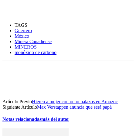
TAGS
Guerrero
México
Minera Canadiense
MINEROS
monóxido de carbono
Artículo Previo
Hieren a mujer con ocho balazos en Amozoc
Siguiente Artículo
Max Verstappen anuncia que será papá
Notas relacionadas
más del autor