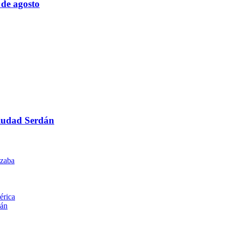
 de agosto
Ciudad Serdán
izaba
érica
dán