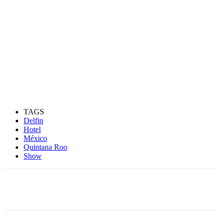
TAGS
Delfin
Hotel
México
Quintana Roo
Show