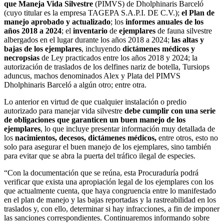
que Maneja Vida Silvestre
(PIMVS) de Dholphinaris Barceló
(cuyo titular es la empresa TAGEPA S.A.P.I. DE C.V.);
el Plan de
manejo aprobado y actualizado
; los
informes anuales de los
años 2018 a 2024
; el
inventario
de
ejemplares
de fauna silvestre
albergados en el lugar durante los años 2018 a 2024;
las altas y
bajas de los ejemplares
, incluyendo
dictámenes médicos y
necropsias
de Ley practicados entre los años 2018 y 2024; la
autorización de traslados de los delfines nariz de botella, Tursiops
aduncus, machos denominados Alex y Plata del PIMVS
Dholphinaris Barceló a algún otro; entre otra.
Lo anterior en virtud de que cualquier instalación o predio
autorizado para manejar vida silvestre
debe cumplir con una serie
de obligaciones que garanticen un buen manejo de los
ejemplares
, lo que incluye presentar información muy detallada de
los
nacimientos, decesos, dictámenes médicos,
entre otros, esto no
solo para asegurar el buen manejo de los ejemplares, sino también
para evitar que se abra la puerta del tráfico ilegal de especies.
“Con la documentación que se reúna, esta Procuraduría podrá
verificar que exista una apropiación legal de los ejemplares con los
que actualmente cuenta, que haya congruencia entre lo manifestado
en el plan de manejo y las bajas reportadas y la rastreabilidad en los
traslados y, con ello, determinar si hay infracciones, a fin de imponer
las sanciones correspondientes. Continuaremos informando sobre