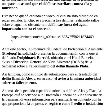
una pared
ocasionó que el delfín se estrellara contra ella y
muriendo.
Este hecho quedó captado en video, el cual ha sido difundido en
redes sociales. El clip, se aprecian a tres delfines realizando saltos
sobre el agua, no obstante,
un delfín cae fuera del agua,
impactando contra el concreto.
https://twitter.com/cris_n0/status/188542558211824469
9
Ante este hecho, la Procuraduría Federal de Protección al Ambiente
(
Profepa
) ha solicitado presentar la documentación con la que el
delfinario
Dolphinaris Barceló
, ubicado en el Hotel Barceló, dio
aviso a
Dirección General de Vida Silvestre
(DGVS) de la
Semarnat sobre el
fallecimiento del delfín llamado Plata.
Así también, como el oficio de autorización para el
traslado del
delfín llamado Alex
y, en su caso,
el aviso a la misma autoridad
sobre su fallecimiento.
Además de la petición específica sobre los delfines Alex y Plata, la
Profepa está solicitando a la Dirección General de Vida Silvestre de
la Semarnat diversa información para analizarla en conjunto con la
que proporcione la empresa: el
registro como Predio o Instalación