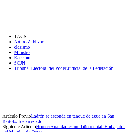
TAGS
Arturo Zaldívar
clasismo
Ministro
Racismo
SCJN
Tribunal Electoral del Poder Judicial de la Federación
Artículo Previo
Ladrón se esconde en tanque de agua en San
Bartolo; fue arrestado
Siguiente Artículo
Homosexualidad es un daño mental: Embajador
del Mundial de Qatar