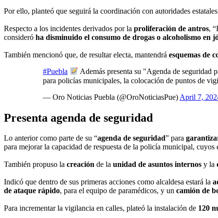
Por ello, planteó que seguirá la coordinación con autoridades estatales
Respecto a los incidentes derivados por la
proliferación de antros
, “
consideró
ha disminuido el consumo de drogas o alcoholismo en j
También mencionó que, de resultar electa, mantendrá
esquemas de co
#Puebla
Además presenta su "Agenda de seguridad par
para policías municipales, la colocación de puntos de vig
— Oro Noticias Puebla (@OroNoticiasPue)
April 7, 202
Presenta agenda de seguridad
Lo anterior como parte de su “
agenda de seguridad
” para
garantiz
para mejorar la capacidad de respuesta de la policía municipal, cuyo
También propuso la
creación
de la
unidad de asuntos internos
y la
Indicó que dentro de sus primeras acciones como alcaldesa estará la
a
de ataque rápido
, para el equipo de paramédicos, y un
camión de b
Para incrementar la vigilancia en calles, plateó la instalación de
120 nu