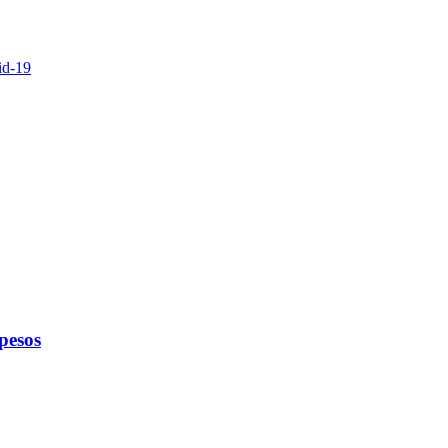
id-19
pesos