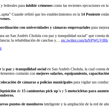
 y federales para
inhibir crímenes
como las recientes ejecuciones en la
Lupita” Cuautle refirió que los establecimientos en la
14 Poniente
están
óvenes.
ordinación con universidades y cámaras empresariales
para mejora
a un San Andrés Cholula con paz y tranquilidad social" que consta de
ilancia; la rehabilitación de canchas y…
pic.twitter.com/IuNPWGVlRk
4
ar
la
paz
y
tranquilidad social
en San Andrés Cholula, la cual consta 
s elementos contarán con
mejores salarios, equipamiento, capacitació
colocación de cámaras a policías municipales
para vigilar sus conduc
dquisición
de
15 camionetas pick up´s
y
5 motocicletas para aument
omberos.
evos puntos de monitoreo
inteligente y la ampliación de la red de a