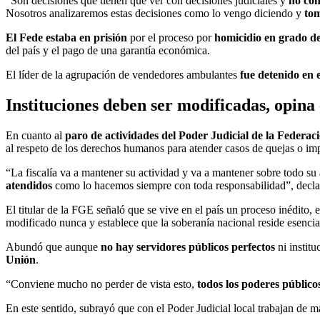
“Son decisiones que tienen que ver con decisiones judiciales y
no con 
Nosotros analizaremos estas decisiones como lo vengo diciendo y
tom
El Fede estaba en prisión
por el proceso por
homicidio en grado de 
del país y el pago de una garantía económica.
El líder de la agrupación de vendedores ambulantes
fue detenido en 
Instituciones deben ser modificadas, opina e
En cuanto al
paro de actividades del Poder Judicial de la Federac
al respeto de los derechos humanos para atender casos de quejas o imp
“La fiscalía va a mantener su actividad y va a mantener sobre todo su
atendidos
como lo hacemos siempre con toda responsabilidad”, decla
El titular de la FGE señaló que se vive en el país un proceso inédito
modificado nunca y establece que la soberanía nacional reside esencia
Abundó que aunque
no hay servidores públicos perfectos
ni institu
Unión
.
“Conviene mucho no perder de vista esto,
todos los poderes públicos
En este sentido, subrayó que con el Poder Judicial local trabajan de ma