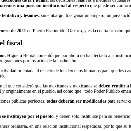
decisiones de la Fiscalía
, las decisiones relativas a medidas cautelares
aremos una posición institucional al respecto
que puede ser conform
tentativa y lesiones
, sin embargo, tras ganar un amparo, un juez dict
enero de 2021
en Puerto Escondido, Oaxaca, y es la cuarta ocasión que l
l fiscal
ión
, Higuera Bernal comentó que por ahora no ha afectado a la instituc
ugnaciones por los actos de la institución.
 actividad orientada al respeto de los derechos humanos para que los ca
ró.
, en el que consideró que las mexicanas y mexicanos
se deben remitir a 
l y originalmente en el pueblo, así como que “todo Poder Público emana
ciones públicas perfectas,
todas deberán ser modificadas
para servir 
 se instituyen por el pueblo
, y deben sólo instituirse para su beneficio”
nera ordinaria, en una relación institucional respetuosa, por lo que su 