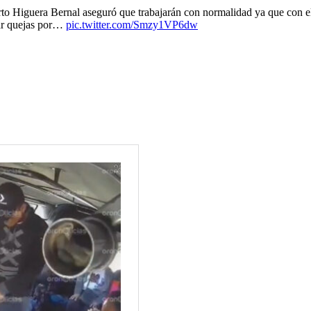
erto Higuera Bernal aseguró que trabajarán con normalidad ya que con el
tar quejas por…
pic.twitter.com/Smzy1VP6dw