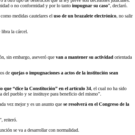
 o a otro tipo de beneficios que la ley prevé son decisiones judiciales.
idad o no conformidad y por lo tanto
impugnar su caso
”, declaró.
ó como medidas cautelares el
uso de un brazalete electrónico
, no salir
ibra la cárcel.
ión, sin embargo, aseveró que
van a mantener su actividad
orientada
sos de
quejas o impugnaciones a actos de la institución sean
lo que “dice la Constitución” en el artículo 34
, el cual no ha sido
 del pueblo y se instituye para beneficio del mismo”.
cada vez mejor y es un asunto que
se resolverá en el Congreso de la
, reiteró.
función se va a desarrollar con normalidad.