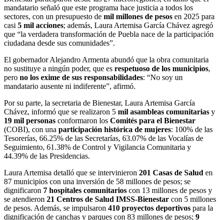
mandatario señaló que este programa hace justicia a todos los
sectores, con un presupuesto de
mil millones de pesos
en 2025 para
casi
5 mil acciones
; además, Laura Artemisa García Chávez agregó
que “la verdadera transformación de Puebla nace de la participación
ciudadana desde sus comunidades”.
El gobernador Alejandro Armenta abundó que la obra comunitaria
no sustituye a ningún poder, que es
respetuoso de los municipios
,
pero
no los exime de sus responsabilidades
: “No soy un
mandatario ausente ni indiferente”, afirmó.
Por su parte, la secretaria de Bienestar, Laura Artemisa García
Chávez, informó que se realizaron 5
mil asambleas comunitarias
y
19 mil personas
conformaron los
Comités para el Bienestar
(COBI), con una
participación histórica de mujeres
: 100% de las
Tesorerías, 66.25% de las Secretarías, 63.07% de las Vocalías de
Seguimiento, 61.38% de Control y Vigilancia Comunitaria y
44.39% de las Presidencias.
Laura Artemisa detalló que se intervinieron
201 Casas de Salud
en
87 municipios con una inversión de 58 millones de pesos; se
dignificaron
7 hospitales comunitarios
con 13 millones de pesos y
se atendieron
21 Centros de Salud IMSS-Bienestar
con 5 millones
de pesos. Además, se impulsaron
410 proyectos deportivos
para la
dignificación de canchas y parques con 83 millones de pesos;
9