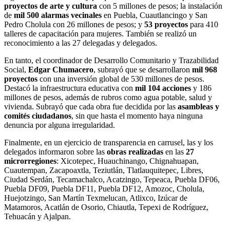
proyectos de arte y cultura
con 5 millones de pesos; la instalación
de
mil 500 alarmas vecinales
en Puebla, Cuautlancingo y San
Pedro Cholula con 26 millones de pesos; y
53 proyectos
para 410
talleres de capacitación para mujeres. También se realizó un
reconocimiento a las 27 delegadas y delegados.
En tanto, el coordinador de Desarrollo Comunitario y Trazabilidad
Social,
Edgar Chumacero
, subrayó que se desarrollaron
mil 968
proyectos
con una inversión global de 530 millones de pesos.
Destacó la infraestructura educativa con
mil 104 acciones
y 186
millones de pesos, además de rubros como agua potable, salud y
vivienda. Subrayó que cada obra fue decidida por las
asambleas y
comités ciudadanos
, sin que hasta el momento haya ninguna
denuncia por alguna irregularidad.
Finalmente, en un ejercicio de transparencia en carrusel, las y los
delegados informaron sobre las
obras realizadas
en las
27
microrregiones
: Xicotepec, Huauchinango, Chignahuapan,
Cuautempan, Zacapoaxtla, Teziutlán, Tlatlauquitepec, Libres,
Ciudad Serdán, Tecamachalco, Acatzingo, Tepeaca, Puebla DF06,
Puebla DF09, Puebla DF11, Puebla DF12, Amozoc, Cholula,
Huejotzingo, San Martín Texmelucan, Atlixco, Izúcar de
Matamoros, Acatlán de Osorio, Chiautla, Tepexi de Rodríguez,
Tehuacán y Ajalpan.