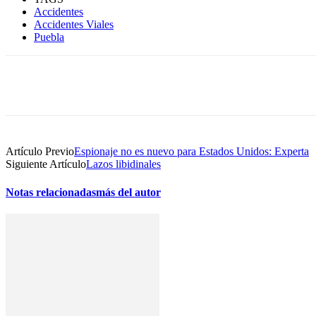
Accidentes
Accidentes Viales
Puebla
Compartir
Artículo Previo
Espionaje no es nuevo para Estados Unidos: Experta
Siguiente Artículo
Lazos libidinales
Notas relacionadas
más del autor