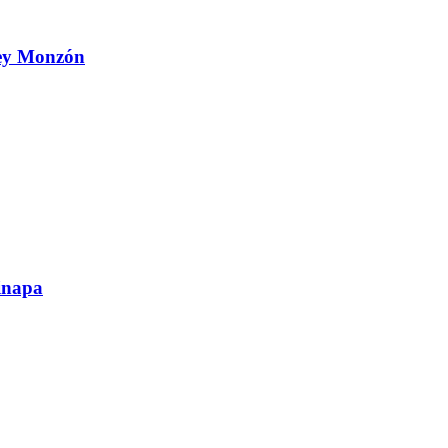
 Ley Monzón
inapa