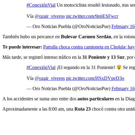
#ConexiónVial
Un motociclista resultó lesionado, tras se
Vía
@ozair_viveros
pic.twitter.com/9njjESFwcr
— Oro Noticias Puebla (@OroNoticiasPue)
February 16
También hubo un percance en
Bulevar Carmen Serdán
, en la roto
Te puede interesar:
Patrulla choca contra camioneta en Cholula; hay
Más tarde, se registró intenso tráfico en la
31 Poniente y 13 Sur
, por
#ConexiónVial
¡El segundo en la 31 Poniente!
Se regi
Vía
@ozair_viveros
pic.twitter.com/HSxDVpeD3o
— Oro Noticias Puebla (@OroNoticiasPue)
February 16
A los accidentes se suma uno entre dos
autos particulares
en la Diag
Aproximadamente a las 8:00 am, una
Ruta 23
chocó contra otra unid