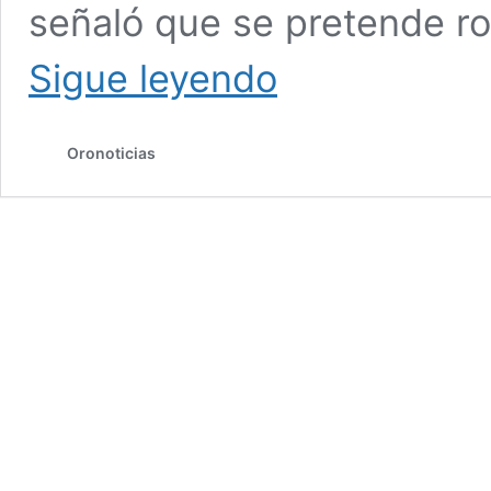
señaló que se pretende r
JC
Sigue leyendo
Chávez
y
“Canelo”
Oronoticias
Álvarez
darán
clases
de
box
en
el
Zócalo