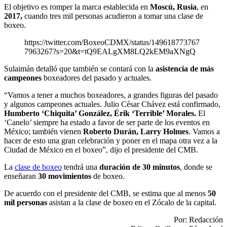
El objetivo es romper la marca establecida en
Moscú, Rusia
, en
2017,
cuando tres mil personas acudieron a tomar una clase de
boxeo.
https://twitter.com/BoxeoCDMX/status/149618773767
7963267?s=20&t=tQ9EALgXM8LQ2kEM9aXNgQ
Sulaimán detalló que también se contará con la
asistencia de más
campeones
boxeadores del pasado y actuales.
“Vamos a tener a muchos boxeadores, a grandes figuras del pasado
y algunos campeones actuales. Julio César Chávez está confirmado,
Humberto ‘Chiquita’ González, Érik ‘Terrible’ Morales.
El
‘Canelo’ siempre ha estado a favor de ser parte de los eventos en
México; también vienen
Roberto Durán, Larry Holmes
. Vamos a
hacer de esto una gran celebración y poner en el mapa otra vez a la
Ciudad de México en el boxeo”, dijo el presidente del CMB.
La
clase de boxeo
tendrá una
duración de 30 minutos
, donde se
enseñaran
30 movimientos
de boxeo.
De acuerdo con el presidente del CMB, se estima que al menos
50
mil personas
asistan a la clase de boxeo en el Zócalo de la capital.
Por: Redacción