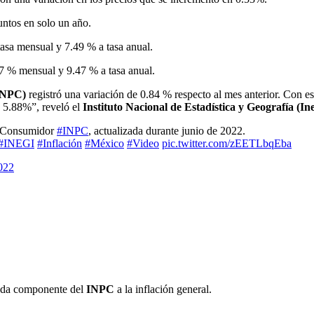
untos en solo un año.
tasa mensual y 7.49 % a tasa anual.
07 % mensual y 9.47 % a tasa anual.
(INPC)
registró una variación de 0.84 % respecto al mes anterior. Con es
e 5.88%”, reveló el
Instituto Nacional de Estadística y Geografía (Ine
al Consumidor
#INPC
, actualizada durante junio de 2022.
#INEGI
#Inflación
#México
#Video
pic.twitter.com/zEETLbqEba
2022
 cada componente del
INPC
a la inflación general.