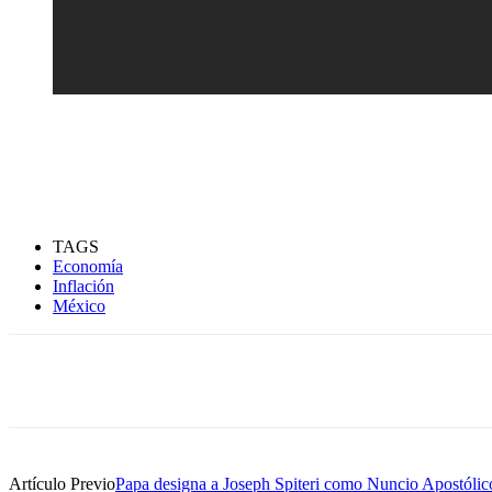
TAGS
Economía
Inflación
México
Compartir
Artículo Previo
Papa designa a Joseph Spiteri como Nuncio Apostóli