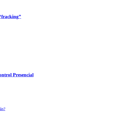
“fracking”
trol Presencial
cán?