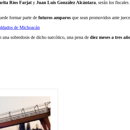
rita Ríos Farjat
y
Juan Luis González Alcántara
, serán los fiscal
puede formar parte de
futuros amparos
que sean promovidos ante jueces
soldados de Michoacán
n una sobredosis de dicho narcótico, una pena de
diez meses a tres añ