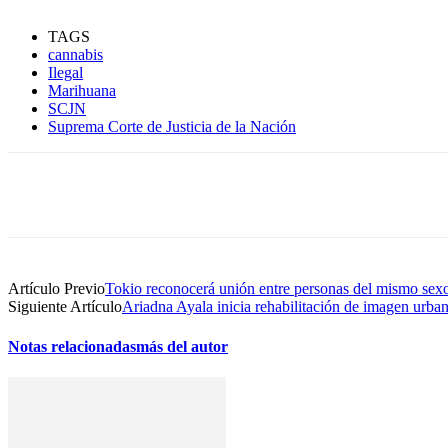
TAGS
cannabis
Ilegal
Marihuana
SCJN
Suprema Corte de Justicia de la Nación
Compartir
Artículo Previo
Tokio reconocerá unión entre personas del mismo sex
Siguiente Artículo
Ariadna Ayala inicia rehabilitación de imagen urba
Notas relacionadas
más del autor