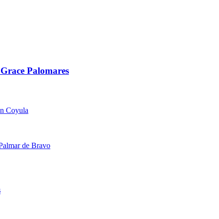
 Grace Palomares
en Coyula
 Palmar de Bravo
s