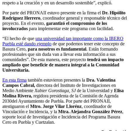
respeto a la creación y en un desarrollo sostenible”, explicó.
Por parte del PRONAII estuvo presente en la firma el
Dr. Hipólito
Rodríguez Herrero
, coordinador general y responsable técnico del
proyecto. En el evento,
garantizó el compromiso de los
involucrados
para implementar este programa con facilidad.
“El hecho de que
una universidad tan importante como la IBERO
Puebla esté dando ejemplo
de que podemos tener este concepto de
Basura Cero,
para nosotros es fundamental
. Están formando
profesionales que sin duda van a llevar esta información a sus
comunidades”. De esta manera, este proyecto
tendrá un impacto
ampliado que beneficie de manera integral a la Comunidad
Universitaria.
En esta firma
también estuvieron presentes la
Dra. Valentina
Campos Cabral,
directora del Instituto de Investigaciones en
Medio Ambiente
Xabier Gorostiaga, SJ
de la Universidad y
Elisa
Molina Rivera,
regidora presidenta de la Comisión de Agenda
2030del Ayuntamiento de Puebla. Por parte del PRONAII,
atestiguaron el
Mtro. Jorge Vilar Llorénz
, coordinador de
Vinculación e Incidencia, y la
Mtra. Alejandra González Pérez
,
soporte local de Investigación e Incidencia del Programa Basura
Cero en Puebla y Cuetzalan.