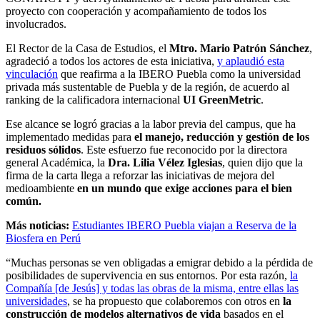
proyecto con cooperación y acompañamiento de todos los
involucrados.
El Rector de la Casa de Estudios, el
Mtro. Mario Patrón Sánchez
,
agradeció a todos los actores de esta iniciativa,
y aplaudió esta
vinculación
que reafirma a la IBERO Puebla como la universidad
privada más sustentable de Puebla y de la región, de acuerdo al
ranking de la calificadora internacional
UI GreenMetric
.
Ese alcance se logró gracias a la labor previa del campus, que ha
implementado medidas para
el manejo, reducción y gestión de los
residuos sólidos
. Este esfuerzo fue reconocido por la directora
general Académica, la
Dra. Lilia Vélez Iglesias
, quien dijo que la
firma de la carta llega a reforzar las iniciativas de mejora del
medioambiente
en un mundo que exige acciones para el bien
común.
Más noticias:
Estudiantes IBERO Puebla viajan a Reserva de la
Biosfera en Perú
“Muchas personas se ven obligadas a emigrar debido a la pérdida de
posibilidades de supervivencia en sus entornos. Por esta razón,
la
Compañía [de Jesús] y todas las obras de la misma, entre ellas las
universidades
, se ha propuesto que colaboremos con otros en
la
construcción de modelos alternativos de vida
basados en el