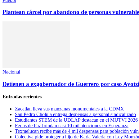
Puebla
Plantean cárcel por abandono de personas vulnerable
Nacional
Detienen a exgobernador de Guerrero por caso Ayotz
Entradas recientes
Zacatlán lleva sus manzanas monumentales a la CDMX
San Pedro Cholula entrega despensas a personal sindicalizado
Estudiantes STEM de la UDLAP destacan en el MUTVI 2026
Ferias de Paz brindan casi 10 mil atenciones en Esperanza
Texmelucan recibe más de 4 mil despensas para población vuln
Colectiva pide proteger a hijo de Karla Valeria con Ley Monzó