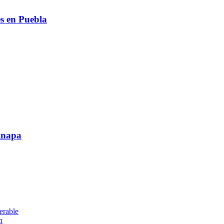
s en Puebla
inapa
erable
n