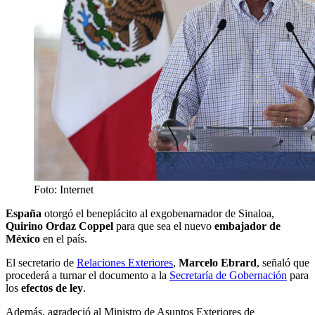
Foto: Internet
España
otorgó el beneplácito al exgobenarnador de Sinaloa,
Quirino Ordaz
Coppel
para que sea el nuevo
embajador de
México
en el país.
El secretario de
Relaciones Exteriores
,
Marcelo Ebrard
, señaló que
procederá a turnar el documento a la
Secretaría de Gobernación
para
los
efectos de ley
.
Además, agradeció al Ministro de Asuntos Exteriores de