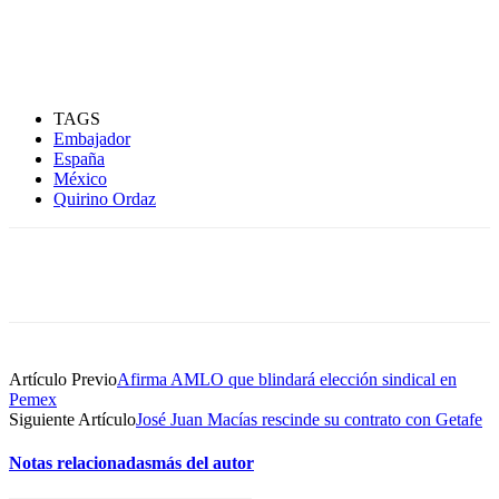
TAGS
Embajador
España
México
Quirino Ordaz
Artículo Previo
Afirma AMLO que blindará elección sindical en
Pemex
Siguiente Artículo
José Juan Macías rescinde su contrato con Getafe
Notas relacionadas
más del autor