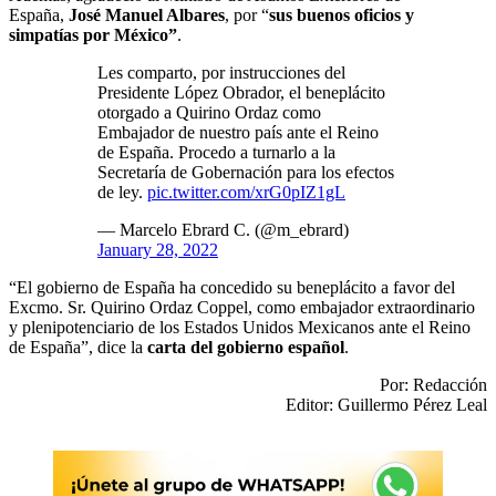
España,
José Manuel Albares
, por “
sus buenos oficios y
simpatías por México”
.
Les comparto, por instrucciones del
Presidente López Obrador, el beneplácito
otorgado a Quirino Ordaz como
Embajador de nuestro país ante el Reino
de España. Procedo a turnarlo a la
Secretaría de Gobernación para los efectos
de ley.
pic.twitter.com/xrG0pIZ1gL
— Marcelo Ebrard C. (@m_ebrard)
January 28, 2022
“El gobierno de España ha concedido su beneplácito a favor del
Excmo. Sr. Quirino Ordaz Coppel, como embajador extraordinario
y plenipotenciario de los Estados Unidos Mexicanos ante el Reino
de España”, dice la
carta del gobierno español
.
Por: Redacción
Editor: Guillermo Pérez Leal