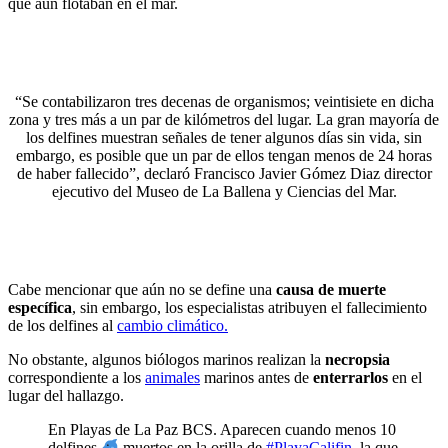
que aún flotaban en el mar.
“Se contabilizaron tres decenas de organismos; veintisiete en dicha
zona y tres más a un par de kilómetros del lugar. La gran mayoría de
los delfines muestran señales de tener algunos días sin vida, sin
embargo, es posible que un par de ellos tengan menos de 24 horas
de haber fallecido”, declaró Francisco Javier Gómez Diaz director
ejecutivo del Museo de La Ballena y Ciencias del Mar.
Cabe mencionar que aún no se define una
causa de muerte
específica
, sin embargo, los especialistas atribuyen el fallecimiento
de los delfines al
cambio climático.
No obstante, algunos biólogos marinos realizan la
necropsia
correspondiente a los
animales
marinos antes de
enterrarlos
en el
lugar del hallazgo.
En Playas de La Paz BCS. Aparecen cuando menos 10
delfines
muertos en la orilla de
#PlayaCalifin
, la que