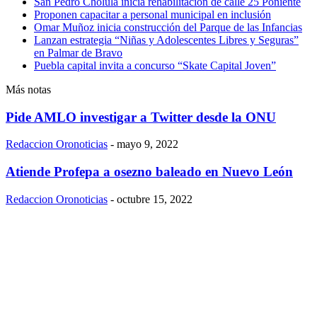
San Pedro Cholula inicia rehabilitación de calle 25 Poniente
Proponen capacitar a personal municipal en inclusión
Omar Muñoz inicia construcción del Parque de las Infancias
Lanzan estrategia “Niñas y Adolescentes Libres y Seguras”
en Palmar de Bravo
Puebla capital invita a concurso “Skate Capital Joven”
Más notas
Pide AMLO investigar a Twitter desde la ONU
Redaccion Oronoticias
-
mayo 9, 2022
Atiende Profepa a osezno baleado en Nuevo León
Redaccion Oronoticias
-
octubre 15, 2022