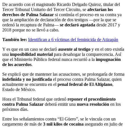
De acuerdo con el magistrado Ricardo Delgado Quiroz, titular del
Tercer Tribunal Unitario del Tercer Circuito, se
afectarían los
derechos de Palma Salazar
si continúa el proceso en su contra ya
que la ampliación de declaración de dos testigos —por la que se
ordenó la recaptura de Palma—
se declaró agotada
desde 2017 y
2018 porque no se llevó a cabo.
También lee:
Identifican a 6 víctimas del feminicida de Atizapán
Y es que en un caso se declaró
ausente al testigo
y en el otro existía
una
imposibilidad material
para desahogar la comparecencia. Así
que el Ministerio Público federal nunca recurrió a la
impugnación
de los acuerdos
.
Se explicó que de mantener las acusaciones, se prolongaría de forma
indefinida y no justificada
el proceso contra Palma Salazar, quien
actualmente se encuentra en el
penal federal de El Altiplano
,
Estado de México.
Hora el Tribunal federal que ordenó
reponer el procedimiento
contra Palma Salazar
deberá emitir una
nueva resolución
en los
próximos días.
Entre los señalamientos contra “El Güero”, se le vincula con un
cargamento de más de
3 mil kilos de cocaína
asegurado en julio de