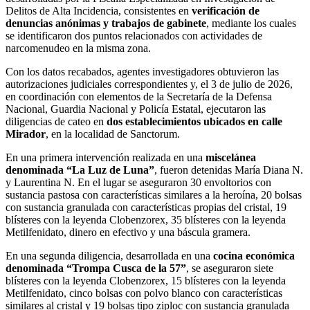
Delitos de Alta Incidencia, consistentes en
verificación de
denuncias anónimas y trabajos de gabinete
, mediante los cuales
se identificaron dos puntos relacionados con actividades de
narcomenudeo en la misma zona.
Con los datos recabados, agentes investigadores obtuvieron las
autorizaciones judiciales correspondientes y, el 3 de julio de 2026,
en coordinación con elementos de la Secretaría de la Defensa
Nacional, Guardia Nacional y Policía Estatal, ejecutaron las
diligencias de cateo en
dos establecimientos ubicados en calle
Mirador
, en la localidad de Sanctorum.
En una primera intervención realizada en una
miscelánea
denominada “La Luz de Luna”
, fueron detenidas María Diana N.
y Laurentina N. En el lugar se aseguraron 30 envoltorios con
sustancia pastosa con características similares a la heroína, 20 bolsas
con sustancia granulada con características propias del cristal, 19
blísteres con la leyenda Clobenzorex, 35 blísteres con la leyenda
Metilfenidato, dinero en efectivo y una báscula gramera.
En una segunda diligencia, desarrollada en una
cocina económica
denominada “Trompa Cusca de la 57”
, se aseguraron siete
blísteres con la leyenda Clobenzorex, 15 blísteres con la leyenda
Metilfenidato, cinco bolsas con polvo blanco con características
similares al cristal y 19 bolsas tipo ziploc con sustancia granulada