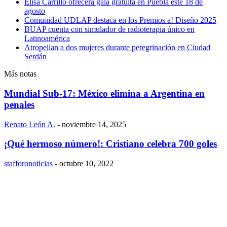
Elisa Carrillo ofrecerá gala gratuita en Puebla este 18 de
agosto
Comunidad UDLAP destaca en los Premios a! Diseño 2025
BUAP cuenta con simulador de radioterapia único en
Latinoamérica
Atropellan a dos mujeres durante peregrinación en Ciudad
Serdán
Más notas
Mundial Sub-17: México elimina a Argentina en
penales
Renato León A.
-
noviembre 14, 2025
¡Qué hermoso número!: Cristiano celebra 700 goles
stafforonoticias
-
octubre 10, 2022