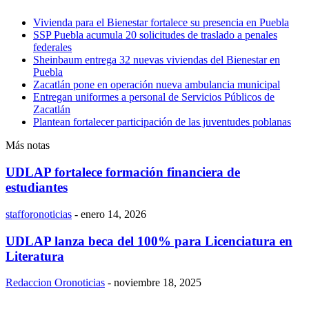
Vivienda para el Bienestar fortalece su presencia en Puebla
SSP Puebla acumula 20 solicitudes de traslado a penales
federales
Sheinbaum entrega 32 nuevas viviendas del Bienestar en
Puebla
Zacatlán pone en operación nueva ambulancia municipal
Entregan uniformes a personal de Servicios Públicos de
Zacatlán
Plantean fortalecer participación de las juventudes poblanas
Más notas
UDLAP fortalece formación financiera de
estudiantes
stafforonoticias
-
enero 14, 2026
UDLAP lanza beca del 100% para Licenciatura en
Literatura
Redaccion Oronoticias
-
noviembre 18, 2025