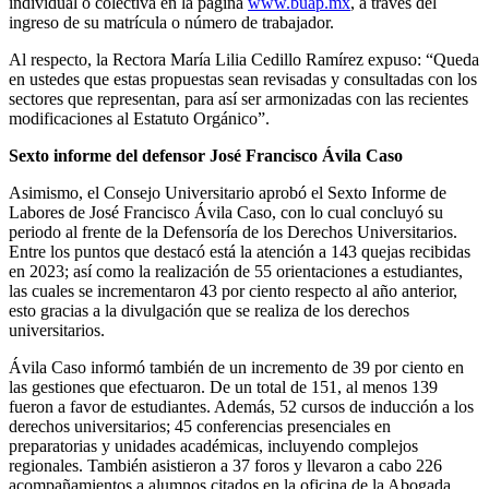
individual o colectiva en la página
www.buap.mx
, a través del
ingreso de su matrícula o número de trabajador.
Al respecto, la Rectora María Lilia Cedillo Ramírez expuso: “Queda
en ustedes que estas propuestas sean revisadas y consultadas con los
sectores que representan, para así ser armonizadas con las recientes
modificaciones al Estatuto Orgánico”.
Sexto informe del defensor José Francisco Ávila Caso
Asimismo, el Consejo Universitario aprobó el Sexto Informe de
Labores de José Francisco Ávila Caso, con lo cual concluyó su
periodo al frente de la Defensoría de los Derechos Universitarios.
Entre los puntos que destacó está la atención a 143 quejas recibidas
en 2023; así como la realización de 55 orientaciones a estudiantes,
las cuales se incrementaron 43 por ciento respecto al año anterior,
esto gracias a la divulgación que se realiza de los derechos
universitarios.
Ávila Caso informó también de un incremento de 39 por ciento en
las gestiones que efectuaron. De un total de 151, al menos 139
fueron a favor de estudiantes. Además, 52 cursos de inducción a los
derechos universitarios; 45 conferencias presenciales en
preparatorias y unidades académicas, incluyendo complejos
regionales. También asistieron a 37 foros y llevaron a cabo 226
acompañamientos a alumnos citados en la oficina de la Abogada