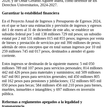
2028; y de Omar Gerardo Aguirre Ibarra, como defensor de los
Derechos Universitarios, 2024-2027.
Garantizar la estabilidad financiera
En el Proyecto Anual de Ingresos y Presupuesto de Egresos 2024,
en el que se hace una estimación y previsión de ingresos y egresos
del 1 de enero al 31 de diciembre de este año, se establece un
subsidio federal por 5 mil 138 millones 729 mil pesos; un subsidio
estatal por 2 mil 531 millones 015 mil 855 pesos; ingresos por venta
de bienes y prestación de servicios por mil 390 millones de pesos;
además de otros conceptos que en total suman ingresos por 10 mil
259 millones 745 mil 017 pesos, destinados a atender el gasto
corriente.
Estos ingresos se destinarán de la siguiente manera: 5 mil 050
millones 789 mil 107 pesos para servicios personales; 814 millones
442 mil 426 pesos para materiales y suministros; mil 509 millones
647 mil 061 pesos para servicios generales; mil 450 millones 805
mil 162 pesos para pensiones y jubilaciones; 152 millones 605 mil
050 pesos para becas; 584 millones 456 mil 210 pesos para bienes,
muebles, inmuebles e intangibles; y 697 millones en inversión
pública.
Reformas a reglamentos apegados a la legalidad y
transparencia