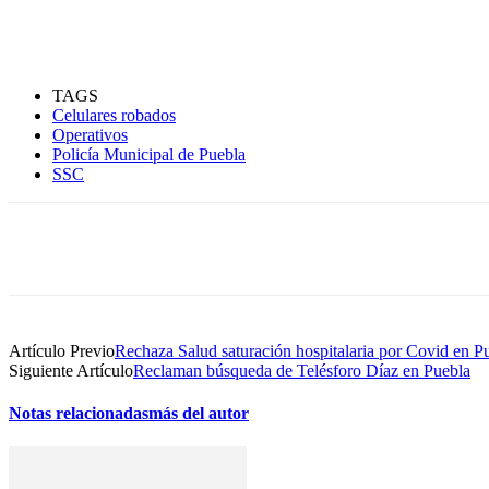
TAGS
Celulares robados
Operativos
Policía Municipal de Puebla
SSC
Compartir
Artículo Previo
Rechaza Salud saturación hospitalaria por Covid en P
Siguiente Artículo
Reclaman búsqueda de Telésforo Díaz en Puebla
Notas relacionadas
más del autor