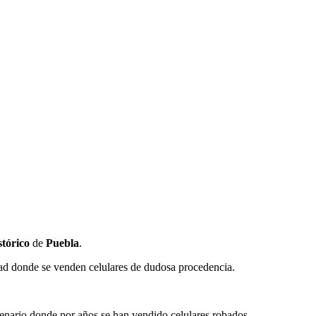
stórico
de
Puebla
.
udad donde se venden celulares de dudosa procedencia.
cenario donde por años se han vendido celulares robados.