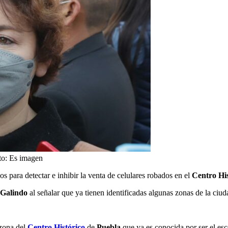
oto: Es imagen
s para detectar e inhibir la venta de celulares robados en el
Centro Hi
 Galindo
al señalar que ya tienen identificadas algunas zonas de la ci
 zona del
Centro Histórico
de
Puebla
que ya es conocida por ser el es