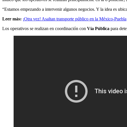
“Estamos empezando a intervenir algunos negocios. Y la idea es ubicar 
Leer más:
¡Otra vez! Asaltan transporte público en la México-Puebla
Los operativos se realizan en coordinación con
Vía Pública
para dete