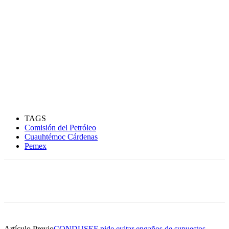
TAGS
Comisión del Petróleo
Cuauhtémoc Cárdenas
Pemex
Artículo Previo
CONDUSEF pide evitar engaños de supuestos