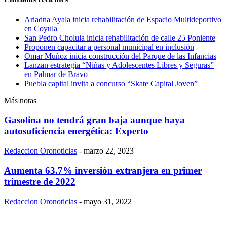
Ariadna Ayala inicia rehabilitación de Espacio Multideportivo
en Coyula
San Pedro Cholula inicia rehabilitación de calle 25 Poniente
Proponen capacitar a personal municipal en inclusión
Omar Muñoz inicia construcción del Parque de las Infancias
Lanzan estrategia “Niñas y Adolescentes Libres y Seguras”
en Palmar de Bravo
Puebla capital invita a concurso “Skate Capital Joven”
Más notas
Gasolina no tendrá gran baja aunque haya
autosuficiencia energética: Experto
Redaccion Oronoticias
-
marzo 22, 2023
Aumenta 63.7% inversión extranjera en primer
trimestre de 2022
Redaccion Oronoticias
-
mayo 31, 2022