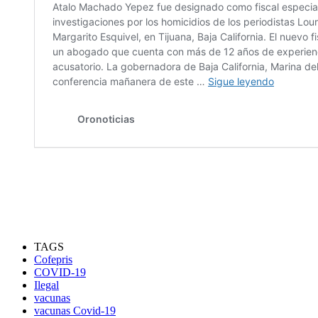
TAGS
Cofepris
COVID-19
Ilegal
vacunas
vacunas Covid-19