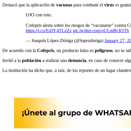
Destacó que la aplicación de
vacunas
para combatir el
virus
es gratui
OJO con esto.
Cofepris alerta sobre los riesgos de “vacunarse” contra
https://t.co/EdJY4TLeZz
pic.twitter.com/oULmBcIOTh
— Joaquín López-Dóriga (@lopezdoriga)
January 27, 2
De acuerdo con la
Cofepris
, un producto falso es
peligroso
, no se s
Invitó a la
población
a realizar una
denuncia
, en caso de conocer al
La institución ha dicho que, a raíz, de los reportes de un lugar clande