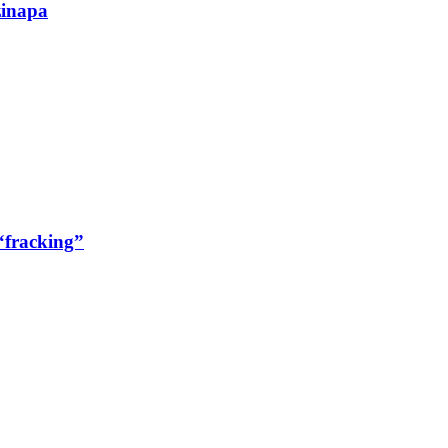
zinapa
“fracking”