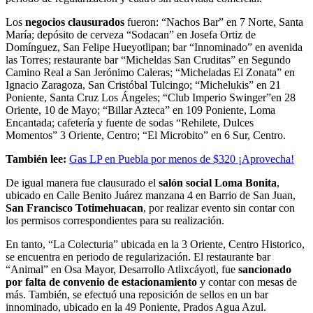
Los
negocios clausurados
fueron: “Nachos Bar” en 7 Norte, Santa
María; depósito de cerveza “Sodacan” en Josefa Ortiz de
Domínguez, San Felipe Hueyotlipan; bar “Innominado” en avenida
las Torres; restaurante bar “Micheldas San Cruditas” en Segundo
Camino Real a San Jerónimo Caleras; “Micheladas El Zonata” en
Ignacio Zaragoza, San Cristóbal Tulcingo; “Michelukis” en 21
Poniente, Santa Cruz Los Ángeles; “Club Imperio Swinger”en 28
Oriente, 10 de Mayo; “Billar Azteca” en 109 Poniente, Loma
Encantada; cafetería y fuente de sodas “Rehilete, Dulces
Momentos” 3 Oriente, Centro; “El Microbito” en 6 Sur, Centro.
También lee:
Gas LP en Puebla por menos de $320 ¡Aprovecha!
De igual manera fue clausurado el
salón social Loma Bonita
,
ubicado en Calle Benito Juárez manzana 4 en Barrio de San Juan,
San Francisco Totimehuacan
, por realizar evento sin contar con
los permisos correspondientes para su realización.
En tanto, “La Colecturia” ubicada en la 3 Oriente, Centro Historico,
se encuentra en periodo de regularización. El restaurante bar
“Animal” en Osa Mayor, Desarrollo Atlixcáyotl, fue
sancionado
por falta de convenio de estacionamiento
y contar con mesas de
más. También, se efectuó una reposición de sellos en un bar
innominado, ubicado en la 49 Poniente, Prados Agua Azul.